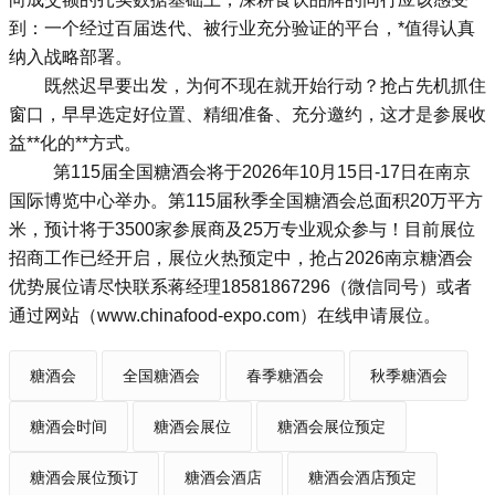
到：一个经过百届迭代、被行业充分验证的平台，*值得认真
纳入战略部署。
既然迟早要出发，为何不现在就开始行动？抢占先机抓住
窗口，早早选定好位置、精细准备、充分邀约，这才是参展收
益**化的**方式。
第115届全国糖酒会将于2026年10月15日-17日在南京
国际博览中心举办。第115届
秋季全国糖酒会
总面积20万平方
米，预计将于3500家参展商及25万专业观众参与！目前展位
招商工作已经开启，展位火热预定中，抢占2026南京糖酒会
优势展位请尽快联系蒋经理18581867296（微信同号）或者
通过网站（www.chinafood-expo.com）在线申请展位。
糖酒会
全国糖酒会
春季糖酒会
秋季糖酒会
糖酒会时间
糖酒会展位
糖酒会展位预定
糖酒会展位预订
糖酒会酒店
糖酒会酒店预定