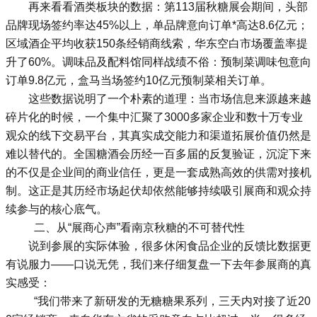
再来看看酒类板块的数据：第113届秋糖展会期间，头部
品牌现场签约率达45%以上，单品牌意向订单*高达8.6亿元；
区域酒企平均收获150条经销商线索，华东空白市场覆盖率提
升了60%。调味品及配料馆同样战绩不俗：预制菜调味包意向
订单9.8亿元，盒马当场签约10亿元预制菜相关订单。
这些数据说明了一个朴素的道理：当市场信息来源越来越
碎片化的时候，一个集中汇聚了3000多家企业和数十万专业
观众的线下交易平台，其真实成交能力和渠道拓展价值仍然是
难以替代的。全国
糖酒会
历经一百多届的反复验证，沉淀下来
的不仅是企业间的商业信任，更是一套成熟高效的供需对接机
制。这正是其历经市场起伏却依然能够持续吸引展商和观众持
续参与的核心底气。
二、从“展商心声”看南京秋糖的不可替代性
说到参展的实际体验，很多休闲食品企业的反馈比数据更
有说服力——口说无凭，我们来仔细复盘一下去年参展商的真
实感受：
“我们带来了新研发的无糖糖果系列，三天内对接了近20