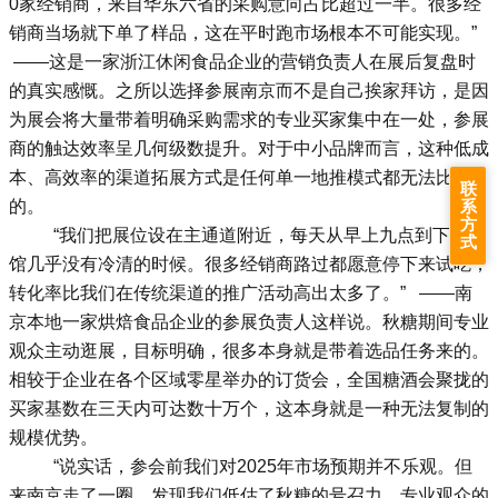
0家经销商，来自华东六省的采购意向占比超过一半。很多经
销商当场就下单了样品，这在平时跑市场根本不可能实现。”
——这是一家浙江休闲食品企业的营销负责人在展后复盘时
的真实感慨。之所以选择参展南京而不是自己挨家拜访，是因
为展会将大量带着明确采购需求的专业买家集中在一处，参展
商的触达效率呈几何级数提升。对于中小品牌而言，这种低成
本、高效率的渠道拓展方式是任何单一地推模式都无法比拟
联
的。
系
方
“我们把展位设在主通道附近，每天从早上九点到下午闭
式
馆几乎没有冷清的时候。很多经销商路过都愿意停下来试吃，
转化率比我们在传统渠道的推广活动高出太多了。” ——南
京本地一家烘焙食品企业的参展负责人这样说。秋糖期间专业
观众主动逛展，目标明确，很多本身就是带着选品任务来的。
相较于企业在各个区域零星举办的订货会，全国糖酒会聚拢的
买家基数在三天内可达数十万个，这本身就是一种无法复制的
规模优势。
“说实话，参会前我们对2025年市场预期并不乐观。但
来南京走了一圈，发现我们低估了秋糖的号召力。专业观众的