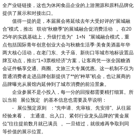
全产业链链接，这也为休闲食品企业的上游溯源和原料品牌化
提供了展示和对接出口。
值得一提的是，本届展会将延续去年大受好评的“展城融
合”模式，推出 联动“秋糖季”的展城融合促消费活动 。在20
25年的实践基础上，升级打造为“ 1+N ”展城融合模式，重
点包括国际青年创意创业大会与秋糖生活季·美食美酒嘉年华
两大核心活动，在老门东、夫子庙、新街口等城市地标设置品
牌互动点，推出“1+3票根经济”方案，让客商凭一张全国糖酒
会证件畅享交通、商圈、文旅三大专属优惠。这一机制不仅为
普通消费者走进品牌创新提供了**的“种草”机会，也让展商的
品牌曝光从展馆内延伸到了城市消费的前沿景象。
企业参展不是小投入，每一分的回报都需要精打细算。所
以当前 展位预定 的基本信息也需要及早说明：
- 展位预定原则 ：“先申请、先审核、先安排”。从往届
经验来看， 主通道、出入口、紧邻行业龙头品牌的“黄金展
位”往往提前数月就已满员 。一旦错过，就很难再争取到同
等价值的展示位置。