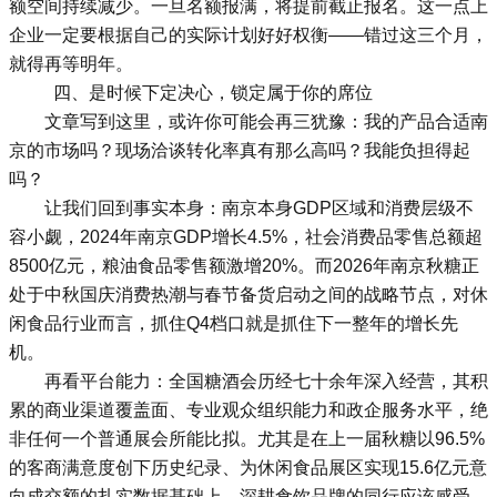
额空间持续减少。一旦名额报满，将提前截止报名。这一点上
企业一定要根据自己的实际计划好好权衡——错过这三个月，
就得再等明年。
四、是时候下定决心，锁定属于你的席位
文章写到这里，或许你可能会再三犹豫：我的产品合适南
京的市场吗？现场洽谈转化率真有那么高吗？我能负担得起
吗？
让我们回到事实本身：南京本身GDP区域和消费层级不
容小觑，2024年南京GDP增长4.5%，社会消费品零售总额超
8500亿元，粮油食品零售额激增20%。而2026年南京秋糖正
处于中秋国庆消费热潮与春节备货启动之间的战略节点，对休
闲食品行业而言，抓住Q4档口就是抓住下一整年的增长先
机。
再看平台能力：全国糖酒会历经七十余年深入经营，其积
累的商业渠道覆盖面、专业观众组织能力和政企服务水平，绝
非任何一个普通展会所能比拟。尤其是在上一届秋糖以96.5%
的客商满意度创下历史纪录、为休闲食品展区实现15.6亿元意
向成交额的扎实数据基础上，深耕食饮品牌的同行应该感受