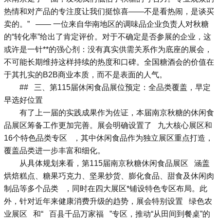
热情和对产品的专注度让我们挺惊喜——不是看热闹，是谈买
卖的。” —— 一位来自华南地区的调味品企业负责人对秋糖
的“转化率”给出了肯定评价。对于不确定是否参展的企业，这
或许是一针**的强心剂：没有真实供需关系作为底座的展会，
不可能长期维持这样持续的热度和口碑。全国糖酒会的价值在
于其扎实的B2B商业本质，而不是表面的人气。
## 三、第115届休闲食品展位预定：全品类覆盖，早定
早选好位置
有了上一届的实践成果作为佐证，本届南京秋糖的休闲食
品展区筹备工作更加完善。展会明确设置了 九大核心展区和
16个特色品类专区 ，其中休闲食品作为独立展区重点打造，
覆盖品类进一步丰富和细化。
从具体规划来看，第115届南京秋糖休闲食品展区 涵盖
烘焙糕点、糖果巧克力、坚果炒货、膨化食品、甜食及休闲肉
制品等多个品类 ，同时在四大展区*铺设特色专区布局。此
外，针对近年来健康消费升级的趋势，展会特别设置 绿色农
业展区 和“ 百县千品万家福 ”专区，推动“从田间到餐桌”的