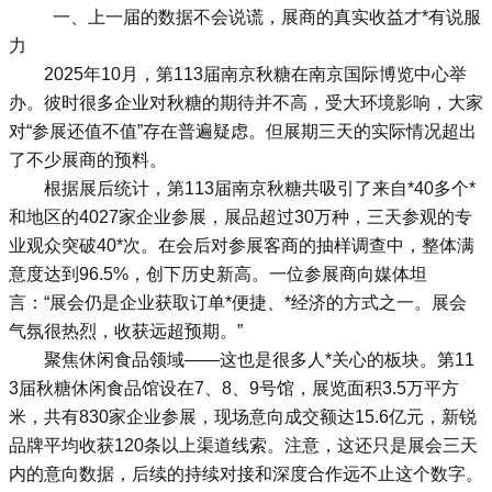
一、上一届的数据不会说谎，展商的真实收益才*有说服
力
2025年10月，第113届南京秋糖在南京国际博览中心举
办。彼时很多企业对秋糖的期待并不高，受大环境影响，大家
对“参展还值不值”存在普遍疑虑。但展期三天的实际情况超出
了不少展商的预料。
根据展后统计，第113届南京秋糖共吸引了来自*40多个*
和地区的4027家企业参展，展品超过30万种，三天参观的专
业观众突破40*次。在会后对参展客商的抽样调查中，整体满
意度达到96.5%，创下历史新高。一位参展商向媒体坦
言：“展会仍是企业获取订单*便捷、*经济的方式之一。展会
气氛很热烈，收获远超预期。”
聚焦休闲食品领域——这也是很多人*关心的板块。第11
3届秋糖休闲食品馆设在7、8、9号馆，展览面积3.5万平方
米，共有830家企业参展，现场意向成交额达15.6亿元，新锐
品牌平均收获120条以上渠道线索。注意，这还只是展会三天
内的意向数据，后续的持续对接和深度合作远不止这个数字。