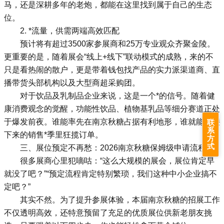
马，还是深耕多年的老炮，都能在这里找到属于自己的生态
位。
2. *流量，供需两端高效匹配
预计将有超过3500家参展商和25万专业观众齐聚金陵。
更重要的是，随着展会“线上+线下”联动模式的成熟，来的不
只是看热闹的散户，更是带着钱包找产品的实力派渠道商、直
播带货头部机构以及大型商超采购团。
对于饮品及乳制品企业来说，这是一个*的信号。随着健
康消费观念的觉醒，功能性饮品、植物基乳品等细分赛道正处
于爆发前夜。谁能率先在南京秋糖占据有利地形，谁就能在接
联
系
下来的销售*季里狂揽订单。
方
式
三、展位预定不再愁：2026南京秋糖保姆级申请流程
很多展商心里犯嘀咕：“这么大规模的展会，展位肯定早
就没了吧？”“预定流程肯定特别繁琐，我们这种中小企业搞不
定吧？”
其实不然。为了提升参展体验，本届南京秋糖的招展工作
不仅透明高效，还特意预留了充足的优质展位供新老朋友挑