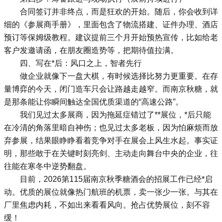
合同签订并非终点，而是狂欢的开始。随后，你会收到详
细的《参展商手册》，里面包含了物流搭建、证件办理、酒店
预订等保姆级教程。建议提前三个月开始预热宣传，比如给老
客户发邀请函，在朋友圈造势等，把期待值拉满。
四、写在*后：风口之上，智者先行
做企业就像下一盘大棋，有时候选择比努力更重要。在存
量博弈的今天，闭门造车只会让路越走越窄。而南京秋糖，就
是那条能让你瞬间触达全国优质渠道的“高速公路”。
我们见过太多展商，因为拖延症错过了**展位，*后只能
在冷清的角落里暗自神伤；也见过太多老板，因为怕麻烦而放
弃参展，结果眼睁睁看着竞争对手在展会上风生水起。事实证
明，那些敢于在关键时刻亮剑、主动走向舞台中央的企业，往
往能在寒冬中逆势翻盘。
目前，2026第115届南京
秋季糖酒会
的招展工作已经*启
动。优质的展位就像热门航班的机票，卖一张少一张。与其在
厂里焦虑内耗，不如出来看看风向。抢占优势展位，刻不容
缓！