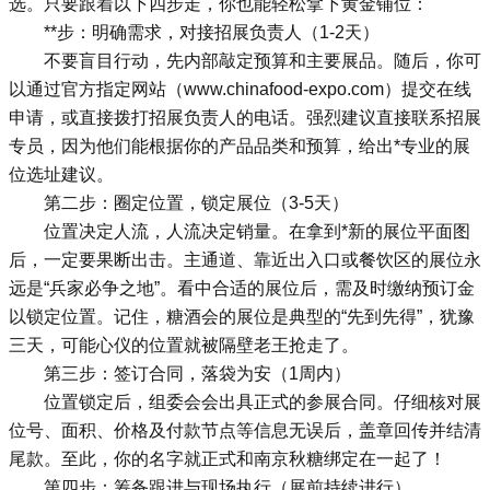
选。只要跟着以下四步走，你也能轻松拿下黄金铺位：
**步：明确需求，对接招展负责人（1-2天）
不要盲目行动，先内部敲定预算和主要展品。随后，你可
以通过官方指定网站（
www.chinafood-expo.com
）提交在线
申请，或直接拨打招展负责人的电话。强烈建议直接联系招展
专员，因为他们能根据你的产品品类和预算，给出*专业的展
位选址建议。
第二步：圈定位置，锁定展位（3-5天）
位置决定人流，人流决定销量。在拿到*新的展位平面图
后，一定要果断出击。主通道、靠近出入口或餐饮区的展位永
远是“兵家必争之地”。看中合适的展位后，需及时缴纳预订金
以锁定位置。记住，糖酒会的展位是典型的“先到先得”，犹豫
三天，可能心仪的位置就被隔壁老王抢走了。
第三步：签订合同，落袋为安（1周内）
位置锁定后，组委会会出具正式的参展合同。仔细核对展
位号、面积、价格及付款节点等信息无误后，盖章回传并结清
尾款。至此，你的名字就正式和南京秋糖绑定在一起了！
第四步：筹备跟进与现场执行（展前持续进行）