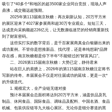
吸引了*40多个*和地区的超3500家企业同台竞技，现场人声
鼎沸，成交额远超预期。
2025年第113届南京秋糖：再次刷新认知，20万平方米
的展区迎来了4027家参展商和超30万专业观众。短短三天，
达成意向采购额超226亿元，让无数濒临迷茫的经销商重新找
到了财富密码。
这些实打实的数字背后，是千百家展商真金白银砸出来的
成功案例。不管你是想推新品、找代理，还是单纯想刷*品牌
存在感，南京秋糖都是你下半年*不能错过的“财富风口”。
二、2026第115届南京秋糖：大势已定，静待君来
站在巨人的肩膀上，2026年的第115届南京秋糖注定将书
写新的传奇。本届展会不仅是对往届成功的延续，更是一次*
的升级迭代。
1. 规模宏大，全产业链无缝对接
预计本届展会总面积将达到20万平方米，涵盖饮品及乳
制品、休闲食品、国际食品、调味品及配料、中国名酒、食品
机械、包装供应链等九大核心展区。无论你是细分赛道的黑