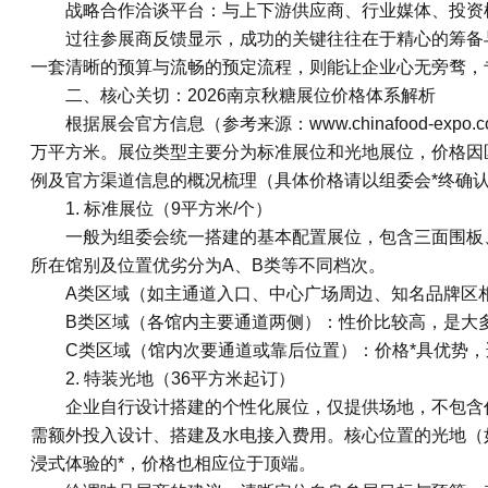
战略合作洽谈平台：与上下游供应商、行业媒体、投资
过往参展商反馈显示，成功的关键往往在于精心的筹备
一套清晰的预算与流畅的预定流程，则能让企业心无旁骛，
二、核心关切：2026南京秋糖展位价格体系解析
根据展会官方信息（参考来源：www.chinafood-e
万平方米。展位类型主要分为标准展位和光地展位，价格因
例及官方渠道信息的概况梳理（具体价格请以组委会*终确
1. 标准展位（9平方米/个）
一般为组委会统一搭建的基本配置展位，包含三面围板
所在馆别及位置优劣分为A、B类等不同档次。
A类区域（如主通道入口、中心广场周边、知名品牌区相
B类区域（各馆内主要通道两侧）：性价比较高，是大
C类区域（馆内次要通道或靠后位置）：价格*具优势，
2. 特装光地（36平方米起订）
企业自行设计搭建的个性化展位，仅提供场地，不包含
需额外投入设计、搭建及水电接入费用。核心位置的光地（
浸式体验的*，价格也相应位于顶端。