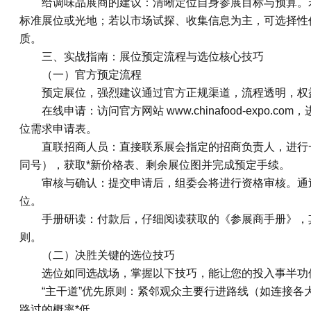
给调味品展商的建议：清晰定位自身参展目标与预算。
标准展位或光地；若以市场试探、收集信息为主，可选择性
质。
三、实战指南：展位预定流程与选位核心技巧
（一）官方预定流程
预定展位，强烈建议通过官方正规渠道，流程透明，权
在线申请：访问官方网站 www.chinafood-expo
位需求申请表。
直联招商人员：直接联系展会指定的招商负责人，进行一对一
同号），获取*新价格表、剩余展位图并完成预定手续。
审核与确认：提交申请后，组委会将进行资格审核。通
位。
手册研读：付款后，仔细阅读获取的《参展商手册》，
则。
（二）决胜关键的选位技巧
选位如同选战场，掌握以下技巧，能让您的投入事半功
“主干道”优先原则：紧邻观众主要行进路线（如连接
路过的概率*低。