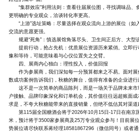
“集群效应”利用法则：查看往届展位图，寻找调味品
更明确的专业观众，洽谈转化率更高。
“上游”选址策略：尽量选择在观众流向上游的展位（
交流的意愿更强。
规避“死角”：慎选展馆角落尽头、卫生间正后方、大型
提前行动，抢占先机：优质展位资源历来紧俏。立即行动
豫和等待，可能意味着与心仪位置失之交臂。
四、展商内心独白：理性投入，价值回报
作为参展商，我们深知每一分预算都来之不易。面对展
数成功案例告诉我们，秋糖的舞台，值得有准备的企业进行
这不是一次简单的商品陈列，而是一场关于品牌未来市场
户接触、品牌印象深化和订单机会，其价值往往远超账面成
求是，不夸大秋糖能带来的直接销量，但绝不低估其对渠道
第115届全国
糖酒会
将于2026年10月15日-17日在
米，预计将于3500家参展商及25万专业观众参与！目前展
势展位请尽快联系蒋经理18581867296（微信同号）或者通过网站