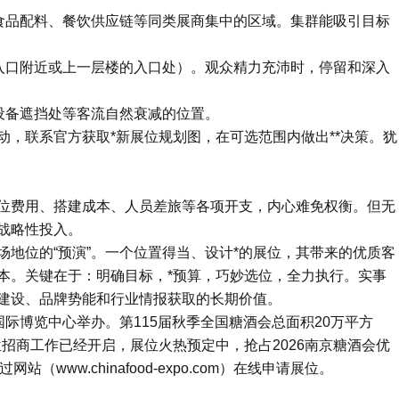
、食品配料、餐饮供应链等同类展商集中的区域。集群能吸引目标
如入口附近或上一层楼的入口处）。观众精力充沛时，停留和深入
设备遮挡处等客流自然衰减的位置。
，联系官方获取*新展位规划图，在可选范围内做出**决策。犹
位费用、搭建成本、人员差旅等各项开支，内心难免权衡。但无
战略性投入。
地位的“预演”。一个位置得当、设计*的展位，其带来的优质客
本。关键在于：明确目标，*预算，巧妙选位，全力执行。实事
建设、品牌势能和行业情报获取的长期价值。
南京国际博览中心举办。第115届秋季全国糖酒会总面积20万平方
位招商工作已经开启，展位火热预定中，抢占2026南京糖酒会优
（www.chinafood-expo.com）在线申请展位。