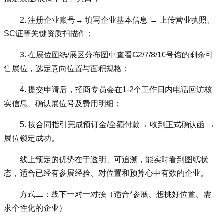
2.
注册企业账号
→ 填写企业基本信息 → 上传营业执照、
SC证等关键资质扫描件；
3.
在
展位图纸
/展区分布图
中查看
G2/7/8/10号馆的剩余可
售展位，选定意向位置与面积规格；
4.
提交申请后，招商专员会在
1-2个工作日内
电话回访核
实信息、确认展位号及费用明细；
5.
按合同指引完成
预订金
/全额付款
→ 收到正式确认函 →
展位锁定成功。
线上预定的优势在于透明、可追溯，能实时看到图纸状
态，适合已经有参展经验、对位置和预算心中有数的企业。
方式二：线下一对一对接（适合*参展、想挑好位置、需
求个性化的企业）