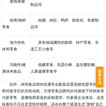
蜜饯果脯
制品等
肉类/海鲜
肉脯、肉松、鸭脖、鱿鱼丝、鱼糜制
零食
品等
地方特色
具有地域属性的糕饼、特产零食、非
休闲零食
遗工艺小食等
功能性/健
低糖零食、高蛋白棒、益生菌软糖、
康休闲食品
儿童健康零食等
联
系
方
式
此外，休闲食品馆内也通常会配套设置连锁加盟专区与电
商对接专区的关联动线，方便零食品牌同步对接线下经销体系
与新零售、直播电商渠道的采购需求。对参展企业来说，这意
味着你不仅在卖货给经销商，还在向整个渠道生态"推销"自己