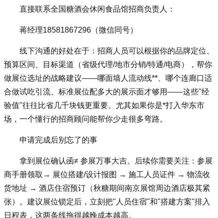
直接联系全国糖酒会休闲食品馆招商负责人：
蒋经理18581867296（微信同号）
线下沟通的好处在于：招商人员可以根据你的品牌定位、
预算区间、目标渠道（省级代理/地市分销/特通/电商），帮你
做展位选址的战略建议——哪面墙人流动线**、哪个连廊口适
合做试吃引流、标准展位配多大的展示面才够用——这些"经
验值"往往比省几千块钱更重要。尤其如果你是*打入华东市
场，一个懂行的招商顾问能帮你少走很多弯路。
申请完成后别忘了的事
拿到展位确认函≠ 参展万事大吉。后续你需要关注：参展
商手册领取→ 展位搭建/设计报图 → 施工人员证件 → 物流收
货地址 → 酒店住宿预订（秋糖期间南京展馆周边酒店极其紧
张）。建议展位锁定后，立刻把"人员住宿"和"搭建方案"排入
日程表，这两条线拖得越晚成本越高。