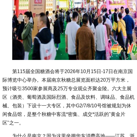
第115届
全国糖酒会
将于2026年10月15日-17日在南京国
际博览中心举办。本届南京秋糖总展览面积达20万平方米，
预计吸引3500家参展商及25万专业观众齐聚金陵。六大主展
区（酒类、葡萄酒及国际烈酒、食品及饮料、调味品、食品机
械、包装）下设十一大专区，其中G2/7/8/10号馆被规划为休
闲食品馆，是整个
秋糖
中客流*密集、成交*活跃的"黄金片
区"之一。
为什么是南京？因为这里坐拥华东消费高地——江苏、浙