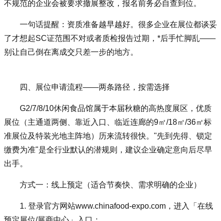
不规范的企业会被要求撤展整改，报名前务必自查到位。
一句话提醒：资质准备越早越好。很多企业在展位都谈妥
了才想起SC证范围不对或者质检报告过期，*后手忙脚乱——
别让自己倒在离成交只差一步的地方。
四、展位申请流程——两条路径，按需选择
G2/7/8/10休闲食品馆属于本届秋糖的高热度展区，优质
展位（主通道两侧、靠近入口、临近连廊的9㎡/18㎡/36㎡标
准展位及特装光地主阵地）历来流转很快。"先到先得、锁定
缴费为准"是全行业默认的潜规则，建议企业确定意向后尽早
出手。
方式一：线上预定（适合节奏快、需求明确的企业）
1.
登录官方网站
www.chinafood-expo.com
，进入「在线
预定展位/展商中心」入口；