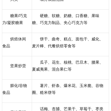
糖果/巧克
硬糖、软糖、奶糖、口香糖、果味
力/凝胶糖果
糖、巧克力制品、夹心巧克力等
烘焙休闲
饼干、曲奇、糕点、面包干、威化、
食品
麦片棒、代餐烘焙零食等
瓜子、花生、核桃、巴旦木、腰果、
坚果炒货
夏威夷果、混合果仁等
膨化/谷物
薯片、虾条、爆米花、玉米脆、谷物
食品
圈、糙米饼等
话梅、杏脯、芒果干、草莓干、枣类