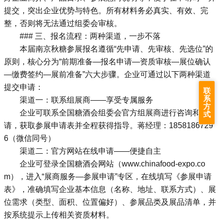
提交，突出企业优势与特色。所有材料务必真实、有效、完
整，否则将无法通过组委会审核。
### 三、报名流程：两种渠道，一步不落
本届南京秋糖参展报名遵循“先申请、先审核、先选位”的
原则，核心分为“前期准备—报名申请—资质审核—展位确认
—缴费签约—展前准备”六大步骤。企业可通过以下两种渠道
提交申请：
联
系
渠道一：联系组展商——享受专属服务
方
企业可联系全国
糖酒会
组委会官方组展商进行咨询和申
式
请，获取参展申请表并全程获得指导。蒋经理：1858186729
6（微信同号）
渠道二：官方网站在线申请——便捷自主
企业可登录全国糖酒会网站（www.chinafood-expo.co
m），进入“展商服务—参展申请”专区，在线填写《参展申请
表》，准确填写企业基本信息（名称、地址、联系方式）、展
位需求（类型、面积、位置偏好）、参展品类及展品清单，并
按系统提示上传相关资质材料。